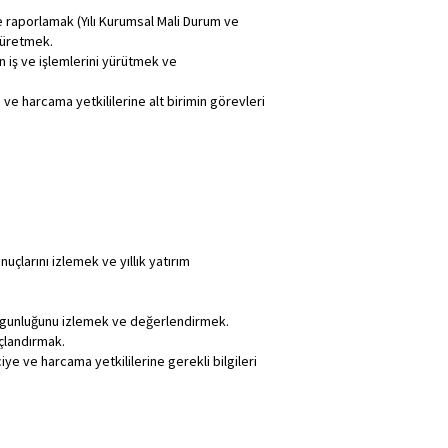
e raporlamak (Yılı Kurumsal Mali Durum ve
r üretmek.
n iş ve işlemlerini yürütmek ve
e harcama yetkililerine alt birimin görevleri
çlarını izlemek ve yıllık yatırım
uygunluğunu izlemek ve değerlendirmek.
uçlandırmak.
ye ve harcama yetkililerine gerekli bilgileri