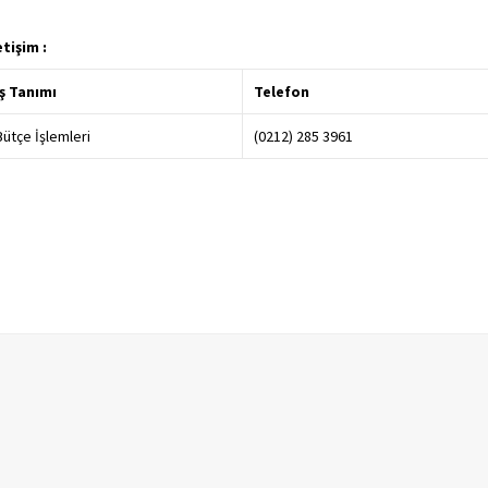
letişim :
İş Tanımı
Telefon
Ünvanı
Bütçe İşlemleri
(0212) 285 3961