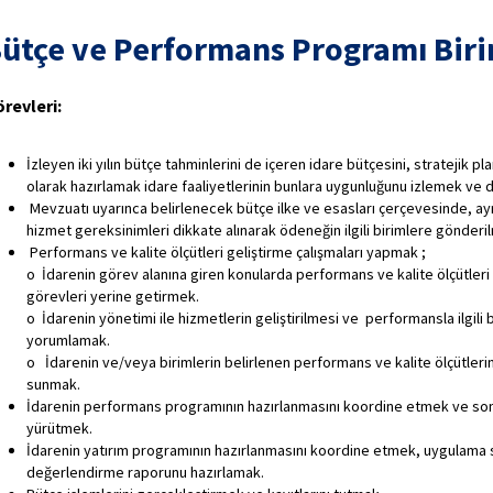
ütçe ve Performans Programı Biri
revleri:
İzleyen iki yılın bütçe tahminlerini de içeren idare bütçesini, stratejik 
olarak hazırlamak idare faaliyetlerinin bunlara uygunluğunu izlemek ve
Mevzuatı uyarınca belirlenecek bütçe ilke ve esasları çerçevesinde, ay
hizmet gereksinimleri dikkate alınarak ödeneğin ilgili birimlere gönderi
Performans ve kalite ölçütleri geliştirme çalışmaları yapmak ;
o İdarenin görev alanına giren konularda performans ve kalite ölçütler
görevleri yerine getirmek.
o İdarenin yönetimi ile hizmetlerin geliştirilmesi ve performansla ilgili 
yorumlamak.
o İdarenin ve/veya birimlerin belirlenen performans ve kalite ölçütle
sunmak.
İdarenin performans programının hazırlanmasını koordine etmek ve sonu
yürütmek.
İdarenin yatırım programının hazırlanmasını koordine etmek, uygulama so
değerlendirme raporunu hazırlamak.