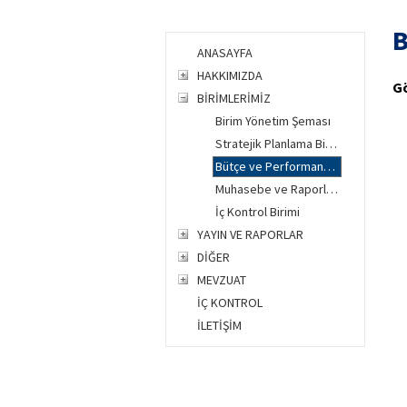
B
ANASAYFA
HAKKIMIZDA
Gö
BİRİMLERİMİZ
Birim Yönetim Şeması
Stratejik Planlama Birimi
Bütçe ve Performans Programı Birimi
Muhasebe ve Raporlama Birimi
İç Kontrol Birimi
YAYIN VE RAPORLAR
DİĞER
MEVZUAT
İÇ KONTROL
İLETİŞİM