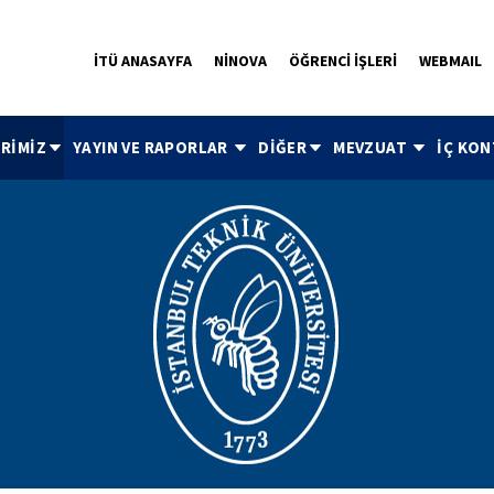
İTÜ ANASAYFA
NİNOVA
ÖĞRENCİ İŞLERİ
WEBMAIL
ERİMİZ
YAYIN VE RAPORLAR
DİĞER
MEVZUAT
İÇ KO