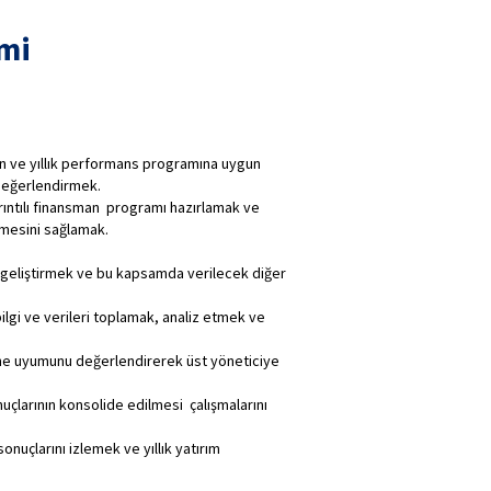
mi
plan ve yıllık performans programına uygun
 değerlendirmek.
rıntılı finansman programı hazırlamak ve
lmesini sağlamak.
i geliştirmek ve bu kapsamda verilecek diğer
bilgi ve verileri toplamak, analiz etmek ve
rine uyumunu değerlendirerek üst yöneticiye
çlarının konsolide edilmesi çalışmalarını
nuçlarını izlemek ve yıllık yatırım