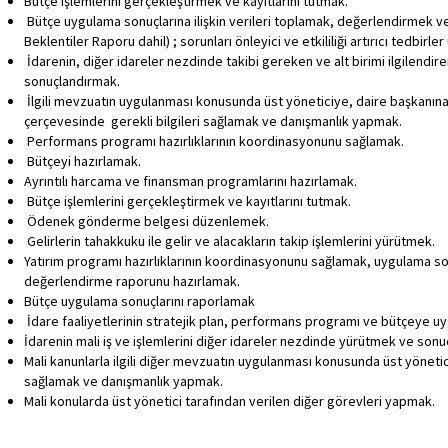
Bütçe işlemlerini gerçekleştirmek ve kayıtlarını tutmak.
Bütçe uygulama sonuçlarına ilişkin verileri toplamak, değerlendirmek v
Beklentiler Raporu dahil) ; sorunları önleyici ve etkililiği artırıcı tedbirle
İdarenin, diğer idareler nezdinde takibi gereken ve alt birimi ilgilendire
sonuçlandırmak.
İlgili mevzuatın uygulanması konusunda üst yöneticiye, daire başkanına v
çerçevesinde gerekli bilgileri sağlamak ve danışmanlık yapmak.
Performans programı hazırlıklarının koordinasyonunu sağlamak.
Bütçeyi hazırlamak.
Ayrıntılı harcama ve finansman programlarını hazırlamak.
Bütçe işlemlerini gerçekleştirmek ve kayıtlarını tutmak.
Ödenek gönderme belgesi düzenlemek.
Gelirlerin tahakkuku ile gelir ve alacakların takip işlemlerini yürütmek.
Yatırım programı hazırlıklarının koordinasyonunu sağlamak, uygulama sonu
değerlendirme raporunu hazırlamak.
Bütçe uygulama sonuçlarını raporlamak
İdare faaliyetlerinin stratejik plan, performans programı ve bütçeye 
İdarenin mali iş ve işlemlerini diğer idareler nezdinde yürütmek ve son
Mali kanunlarla ilgili diğer mevzuatın uygulanması konusunda üst yönetici
sağlamak ve danışmanlık yapmak.
Mali konularda üst yönetici tarafından verilen diğer görevleri yapmak.