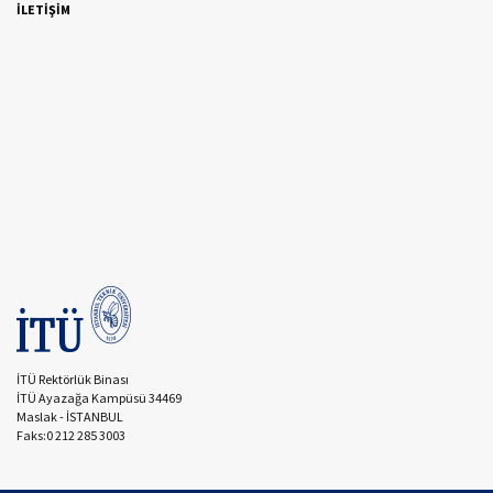
İLETİŞİM
İTÜ Rektörlük Binası
İTÜ Ayazağa Kampüsü 34469
Maslak - İSTANBUL
Faks:0 212 285 3003