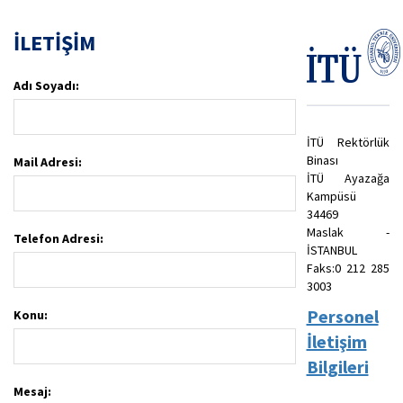
İLETİŞİM
Adı Soyadı:
İTÜ Rektörlük
Binası
Mail Adresi:
İTÜ Ayazağa
Kampüsü
34469
Maslak -
Telefon Adresi:
İSTANBUL
Faks:0 212 285
3003
Personel
Konu:
İletişim
Bilgileri
Mesaj: