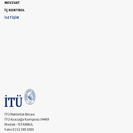
MEVZUAT
İÇ KONTROL
İLETİŞİM
İTÜ Rektörlük Binası
İTÜ Ayazağa Kampüsü 34469
Maslak - İSTANBUL
Faks:0 212 285 3003