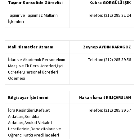
Taşınır Konsolide Görevlisi
Kübra GÖRGÜLÜ IŞIK
Taşınır ve Taşınmaz Malların
Telefon: (212) 285 32 24
İşlemleri
Mali Hizmetler Uzmanı
Zeynep AYDIN KARAGÖZ
İdari ve Akademik Personelinin
Telefon: (212) 285 39 56
Maaş ve Ek Ders Ücretleri,İşci
Ücretler,Personel Ücretleri
Ödemesi
Bilgisayar İşletmeni
Hakan İsmail KILIÇARSLAN
İcra Kesintileri,Kefalet
Telefon: (212) 285 39 57
Aidatları,Sendika
Aidatları,Avukat Vekalet
Ücretlerinin,Depozitoların ve
Öğrenci Katkı Kredi İadeleri