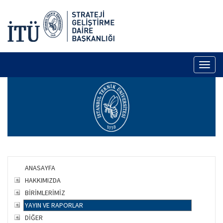
Toggl
naviga
ANASAYFA
HAKKIMIZDA
BİRİMLERİMİZ
YAYIN VE RAPORLAR
DİĞER